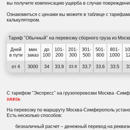
вы получите компенсацию ущерба в случае повреждени
Ознакомиться с ценами вы можете в таблице с тарифам
калькулятором.
Тариф "Обычный" на перевозку сборного груза из Моск
Дней
мин
до
101-
201-
301-
501-
801-
10
в пути
заказ
100
200
300
500
800
1000
1
от 4
3000
34
33.9
33.8
33.7
33.6
33.5
3
С тарифом "Экспресс" на грузоперевозки Москва -Сим
здесь
Н
а перевозку по маршруту Москва-Симферополь устано
Есть несколько способов:
безналичный расчет – денежный перевод на реквизи