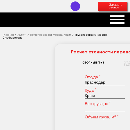
Заказать
звонок
Главная
/
Услуги
/
Грузоперевозки Москва-Крым
/
Грузоперевозки Москва-
Симферополь
Расчет стоимости перев
CБОРНЫЙ ГРУЗ
ОТД
ТРА
*
Откуда
*
Куда
*
Вес груза, кг
3
*
Объем груза, м